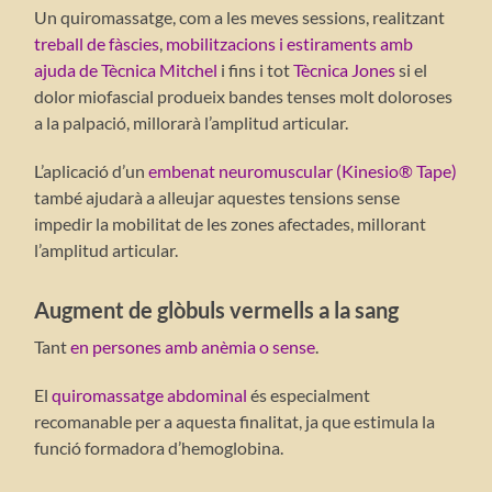
Un quiromassatge, com a les meves sessions, realitzant
treball de fàscies
,
mobilitzacions i estiraments amb
ajuda de Tècnica Mitchel
i fins i tot
Tècnica Jones
si el
dolor miofascial produeix bandes tenses molt doloroses
a la palpació, millorarà l’amplitud articular.
L’aplicació d’un
embenat neuromuscular (Kinesio® Tape)
també ajudarà a alleujar aquestes tensions sense
impedir la mobilitat de les zones afectades, millorant
l’amplitud articular.
Augment de glòbuls vermells a la sang
Tant
en persones amb anèmia o sense
.
El
quiromassatge abdominal
és especialment
recomanable per a aquesta finalitat, ja que estimula la
funció formadora d’hemoglobina.