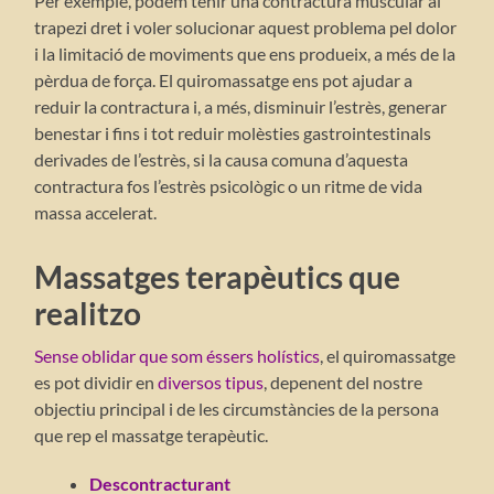
Per exemple, podem tenir una contractura muscular al
trapezi dret i voler solucionar aquest problema pel dolor
i la limitació de moviments que ens produeix, a més de la
pèrdua de força. El quiromassatge ens pot ajudar a
reduir la contractura i, a més, disminuir l’estrès, generar
benestar i fins i tot reduir molèsties gastrointestinals
derivades de l’estrès, si la causa comuna d’aquesta
contractura fos l’estrès psicològic o un ritme de vida
massa accelerat.
Massatges terapèutics que
realitzo
Sense oblidar que som éssers holístics
, el quiromassatge
es pot dividir en
diversos tipus
, depenent del nostre
objectiu principal i de les circumstàncies de la persona
que rep el massatge terapèutic.
Descontracturant