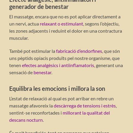
generador de benestar
El massatge, encara que no es pot aplicar directament a
un nervi, actua
relaxant o estimulant
, segons l’objectiu,
les zones adjacents i reduint el dolor en una contractura
muscular.
També pot estimular la
fabricació d’endorfines
, que són
uns pèptids opiacis produïts pel nostre organisme, que
tenen
efectes analgèsics i antiinflamatoris
, generant una
sensació de
benestar
.
Equilibra les emocions i millora la son
L’estat de relaxació al qual es pot arribar en rebre un
massatge afavoreix la
descàrrega de tensions i estrès
,
sentint-se reconfortades i
millorant la qualitat del
descans nocturn
.
És molt beneficiós, tant en persones que pateixen