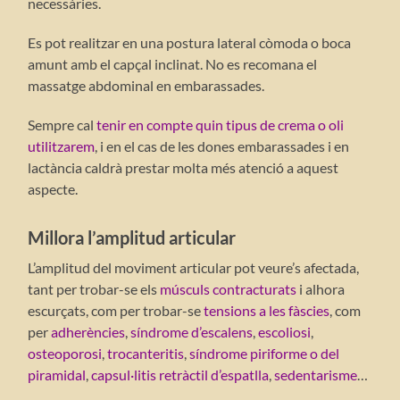
necessàries.
Es pot realitzar en una postura lateral còmoda o boca
amunt amb el capçal inclinat. No es recomana el
massatge abdominal en embarassades.
Sempre cal
tenir en compte quin tipus de crema o oli
utilitzarem
, i en el cas de les dones embarassades i en
lactància caldrà prestar molta més atenció a aquest
aspecte.
Millora l’amplitud articular
L’amplitud del moviment articular pot veure’s afectada,
tant per trobar-se els
músculs contracturats
i alhora
escurçats, com per trobar-se
tensions a les fàscies
, com
per
adherències
,
síndrome d’escalens
,
escoliosi
,
osteoporosi
,
trocanteritis
,
síndrome piriforme o del
piramidal
,
capsul·litis retràctil d’espatlla
,
sedentarisme
…