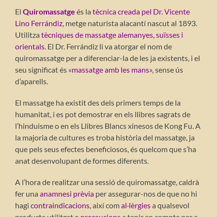
El
Quiromassatge
és la
tècnica creada pel Dr. Vicente
Lino Ferrándiz
, metge naturista alacantí nascut al 1893.
Utilitza
tècniques de massatge alemanyes, suïsses i
orientals
. El Dr. Ferrándiz li va atorgar el nom de
quiromassatge per a diferenciar-la de les ja existents, i el
seu significat és «
massatge amb les mans
», sense ús
d’aparells.
El massatge ha existit des dels primers temps de la
humanitat, i es pot demostrar en els llibres sagrats de
l’hinduisme o en els Llibres Blancs xinesos de Kong Fu. A
la majoria de cultures es troba història del massatge, ja
que pels seus efectes beneficiosos, és quelcom que s’ha
anat desenvolupant de formes diferents.
A l’hora de realitzar una sessió de quiromassatge, caldrà
fer una
anamnesi prèvia
per assegurar-nos de que no hi
hagi
contraindicacions
, així com
al·lèrgies
a qualsevol
producte utilitzat o
precaucions
a tenir en compte per a