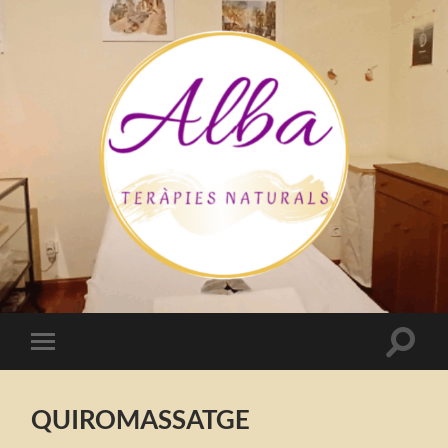
Alba
Teràpies
Naturals
Toggle
Toggle
search
mobile
field
menu
QUIROMASSATGE