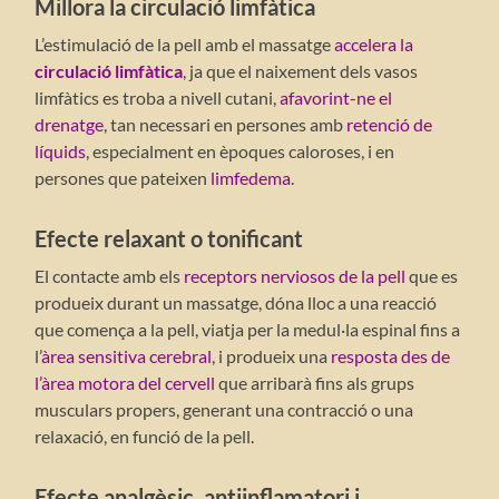
Millora la circulació limfàtica
L’estimulació de la pell amb el massatge
accelera la
circulació limfàtica
, ja que el naixement dels vasos
limfàtics es troba a nivell cutani,
afavorint-ne el
drenatge
, tan necessari en persones amb
retenció de
líquids
, especialment en èpoques caloroses, i en
persones que pateixen
limfedema
.
Efecte relaxant o tonificant
El contacte amb els
receptors nerviosos de la pell
que es
produeix durant un massatge, dóna lloc a una reacció
que comença a la pell, viatja per la medul·la espinal fins a
l’
àrea sensitiva cerebral
, i produeix una
resposta des de
l’àrea motora del cervell
que arribarà fins als grups
musculars propers, generant una contracció o una
relaxació, en funció de la pell.
Efecte analgèsic, antiinflamatori i