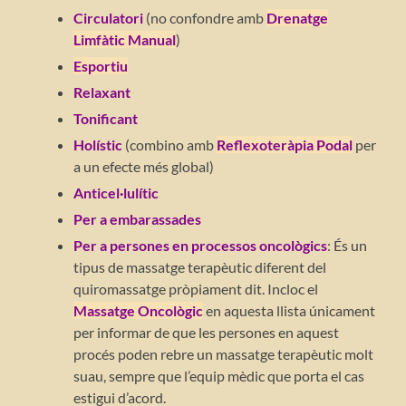
Circulatori
(no confondre amb
Drenatge
Limfàtic Manual
)
Esportiu
Relaxant
Tonificant
Holístic
(combino amb
Reflexoteràpia Podal
per
a un efecte més global)
Anticel·lulític
Per a embarassades
Per a persones en processos oncològics
: És un
tipus de massatge terapèutic diferent del
quiromassatge pròpiament dit. Incloc el
Massatge Oncològic
en aquesta llista únicament
per informar de que les persones en aquest
procés poden rebre un massatge terapèutic molt
suau, sempre que l’equip mèdic que porta el cas
estigui d’acord.