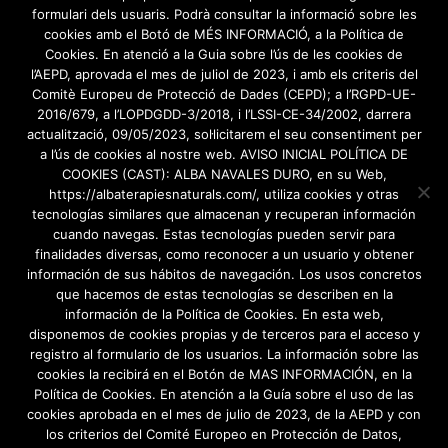
formulari dels usuaris. Podrà consultar la informació sobre les
Actualment, l’escola ja no existeix, però els
cookies amb el Botó de MÉS INFORMACIÓ, a la Política de
seus integrants continuen transmetent els seus
Cookies. En atenció a la Guia sobre l’ús de les cookies de
coneixements a l’Espai Manual, en el cas de
l’AEPD, aprovada el mes de juliol de 2023, i amb els criteris del
Comitè Europeu de Protecció de Dades (CEPD); a l’RGPD-UE-
l’Arseni Sánchez i la Marifé López, i a ISMET, en
2016/679, a l’LOPDGDD-3/2018, i l’LSSI-CE-34/2002, darrera
el cas del Dr. Jordi Sagrera.
actualització, 09/05/2023, sol·licitarem el seu consentiment per
a l’ús de cookies al nostre web. AVISO INICIAL POLÍTICA DE
COOKIES (CAST): ALBA NAVALES DURO, en su Web,
https://albaterapiesnaturals.com/, utiliza cookies y otras
El
Segon Nivell
el vaig cursar a l’
Espai Manual
,
tecnologías similares que almacenan y recuperan información
curs de 96 hores impartit per l’
Arseni Sánchez
,
cuando navegas. Estas tecnologías pueden servir para
finalidades diversas, como reconocer a un usuario y obtener
la
Marifé López
, la
Dolors Tous
, el
Mario Lloret
i
información de sus hábitos de navegación. Los usos concretos
el
Carles Roy
.
que hacemos de estas tecnologías se describen en la
información de la Política de Cookies. En esta web,
disponemos de cookies propias y de terceros para el acceso y
registro al formulario de los usuarios. La información sobre las
cookies la recibirá en el Botón de MAS INFORMACIÓN, en la
Política de Cookies. En atención a la Guía sobre el uso de las
Avís legal
/
Politica de Privacitat
cookies aprobada en el mes de julio de 2023, de la AEPD y con
los criterios del Comité Europeo en Protección de Datos,
Política de Cookies