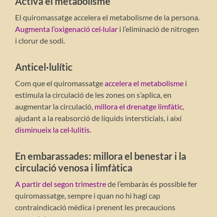
Activa el metabolisme
El quiromassatge accelera el metabolisme de la persona.
Augmenta l’oxigenació cel·lular
i l’eliminació de nitrogen
i clorur de sodi.
Anticel·lulític
Com que el quiromassatge
accelera el metabolisme
i
estimula la circulació de les zones on s’aplica, en
augmentar la circulació,
millora el drenatge limfàtic
,
ajudant a la reabsorció de líquids intersticials, i així
disminueix la cel·lulitis
.
En embarassades: millora el benestar i la
circulació venosa i limfàtica
A partir del segon trimestre
de l’embaràs és possible fer
quiromassatge, sempre i quan no hi hagi cap
contraindicació mèdica i prenent les precaucions