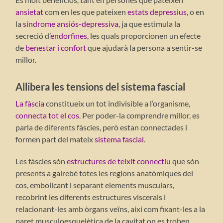
ansietat
com en les que pateixen
estats depressius
, o en
la
síndrome ansiós-depressiva
, ja que estimula la
secreció d’
endorfines
, les quals proporcionen un efecte
de
benestar i confort
que ajudarà la persona a sentir-se
millor.
Allibera les tensions del sistema fascial
La fàscia
constitueix un tot indivisible a l’organisme,
connecta tot el cos
. Per poder-la comprendre millor, es
parla de diferents fàscies, però estan connectades i
formen part del mateix
sistema fascial
.
Les fàscies són
estructures de teixit connectiu
que són
presents a gairebé totes les regions anatòmiques del
cos, embolicant i separant elements musculars,
recobrint les diferents estructures viscerals i
relacionant-les amb òrgans veïns, així com fixant-les a la
paret musculoesquelètica de la cavitat on es troben.