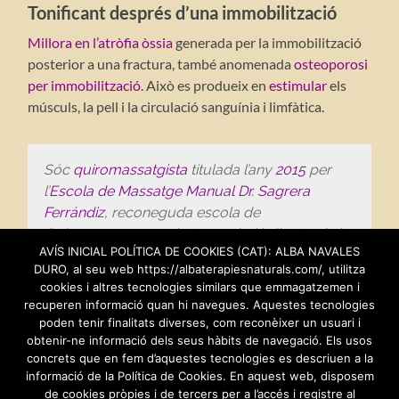
Tonificant després d’una immobilització
Millora en l’atròfia òssia
generada per la immobilització
posterior a una fractura, també anomenada
osteoporosi
per immobilització
. Això es produeix en
estimular
els
músculs, la pell i la circulació sanguínia i limfàtica.
Sóc
quiromassatgista
titulada l’any
2015
per
l’
Escola de Massatge Manual Dr. Sagrera
Ferrándiz
, reconeguda escola de
Quiromassatge per la transmissió directa de la
AVÍS INICIAL POLÍTICA DE COOKIES (CAT): ALBA NAVALES
tècnica de Quiromassatge pel seu creador, el
DURO, al seu web https://albaterapiesnaturals.com/, utilitza
Dr. Vicente Lino Ferrándiz i pel Dr. Jordi Sagrera i
cookies i altres tecnologies similars que emmagatzemen i
la resta de l’equip docent. Els meus professors
recuperen informació quan hi navegues. Aquestes tecnologies
van ser el mateix
Dr. Jordi Sagrera
, l’
Arseni
poden tenir finalitats diverses, com reconèixer un usuari i
Sánchez
i la
Sonia Rodrigo
.
obtenir-ne informació dels seus hàbits de navegació. Els usos
concrets que en fem d’aquestes tecnologies es descriuen a la
informació de la Política de Cookies. En aquest web, disposem
de cookies pròpies i de tercers per a l’accés i registre al