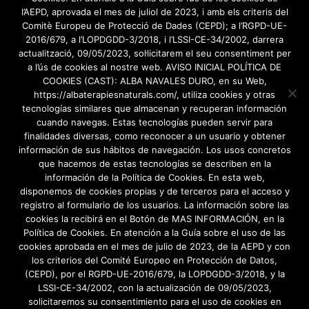
primer i segon nivell de Reiki Ryoho Usui
l’AEPD, aprovada el mes de juliol de 2023, i amb els criteris del
Tradicional Japonès, en Usui Tibetà i en Reiki
Comitè Europeu de Protecció de Dades (CEPD); a l’RGPD-UE-
2016/679, a l’LOPDGDD-3/2018, i l’LSSI-CE-34/2002, darrera
Combat
, al
Col·legi Oficial d’Infermeres i
actualització, 09/05/2023, sol·licitarem el seu consentiment per
Infermers de Barcelona
al
2016
.
a l’ús de cookies al nostre web. AVISO INICIAL POLÍTICA DE
COOKIES (CAST): ALBA NAVALES DURO, en su Web,
Posteriorment, vaig realitzar de nou el primer i
https://albaterapiesnaturals.com/, utiliza cookies y otras
segon nivell de Usui Reiki Ryoho per a poder
tecnologías similares que almacenan y recuperan información
realitzar el
tercer nivell
amb la
Mestra Mª
cuando navegas. Estas tecnologías pueden servir para
finalidades diversas, como reconocer a un usuario y obtener
Carmen Acedo
, per la
Federación Española de
información de sus hábitos de navegación. Los usos concretos
Reiki
, a Torrelles de Llobregat, l’any
2022
.
que hacemos de estas tecnologías se describen en la
información de la Política de Cookies. En esta web,
disponemos de cookies propias y de terceros para el acceso y
registro al formulario de los usuarios. La información sobre las
cookies la recibirá en el Botón de MAS INFORMACIÓN, en la
Política de Cookies. En atención a la Guía sobre el uso de las
Avís legal
/
Politica de Privacitat
cookies aprobada en el mes de julio de 2023, de la AEPD y con
los criterios del Comité Europeo en Protección de Datos,
Política de Cookies
(CEPD), por el RGPD-UE-2016/679, la LOPDGDD-3/2018, y la
LSSI-CE-34/2002, con la actualización de 09/05/2023,
solicitaremos su consentimiento para el uso de cookies en