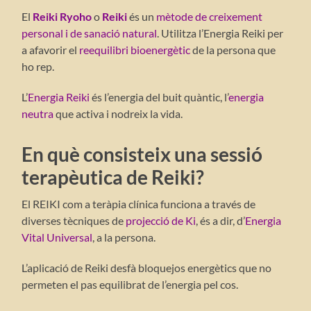
El
Reiki Ryoho
o
Reiki
és un
mètode de creixement
personal i de sanació natural
. Utilitza l’Energia Reiki per
a afavorir el
reequilibri bioenergètic
de la persona que
ho rep.
L’
Energia Reiki
és l’energia del buit quàntic, l’
energia
neutra
que activa i nodreix la vida.
En què consisteix una sessió
terapèutica de Reiki?
El REIKI com a teràpia clínica funciona a través de
diverses tècniques de
projecció de Ki
, és a dir, d’
Energia
Vital Universal
, a la persona.
L’aplicació de Reiki desfà bloquejos energètics que no
permeten el pas equilibrat de l’energia pel cos.