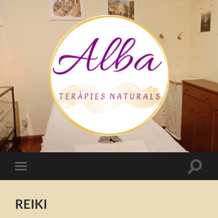
Alba
Teràpies
Naturals
Toggle
Toggle
search
mobile
field
menu
REIKI