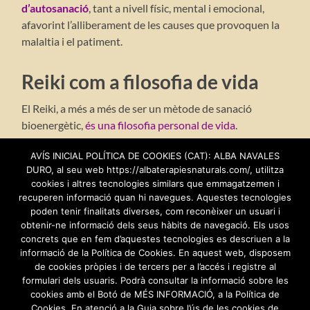
d’autosanació
, tant a nivell físic, mental i emocional,
afavorint l’alliberament de les causes que provoquen la
malaltia i el patiment.
Reiki com a filosofia de vida
El Reiki, a més a més de ser un mètode de sanació
bioenergètic,
és una filosofia personal de vida
.
El Reiki està
basat en principis Taoistes i Tibetans
que
AVÍS INICIAL POLÍTICA DE COOKIES (CAT): ALBA NAVALES
DURO, al seu web https://albaterapiesnaturals.com/, utilitza
promouen l’
alliberament personal
, el
respecte
cap els
cookies i altres tecnologies similars que emmagatzemen i
altres i la
constància
en el treball personal.
recuperen informació quan hi navegues. Aquestes tecnologies
poden tenir finalitats diverses, com reconèixer un usuari i
obtenir-ne informació dels seus hàbits de navegació. Els usos
Sóc
terapeuta de Reiki
amb els
tres nivells
concrets que en fem d’aquestes tecnologies es descriuen a la
informació de la Política de Cookies. En aquest web, disposem
acreditats per la
Federación Española de Reiki
.
de cookies pròpies i de tercers per a l’accés i registre al
formulari dels usuaris. Podrà consultar la informació sobre les
La meva primera
Mestra, Aurora López Galán
,
cookies amb el Botó de MÉS INFORMACIÓ, a la Política de
també infermera, em va formar i sintonitzar en
Cookies. En atenció a la Guia sobre l’ús de les cookies de