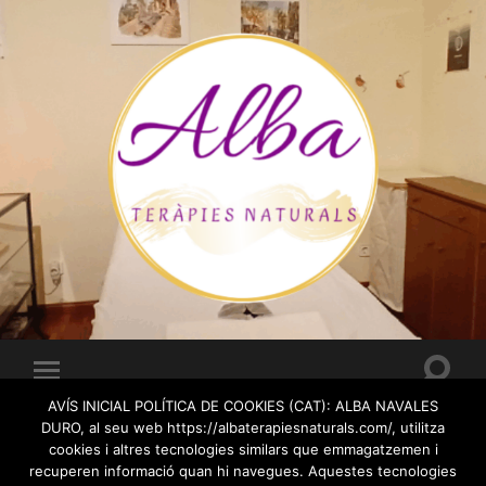
Alba
Teràpies
Naturals
Toggle
Toggle
search
mobile
AVÍS INICIAL POLÍTICA DE COOKIES (CAT): ALBA NAVALES
field
menu
DURO, al seu web https://albaterapiesnaturals.com/, utilitza
AUTHOR:
ALBA
cookies i altres tecnologies similars que emmagatzemen i
recuperen informació quan hi navegues. Aquestes tecnologies