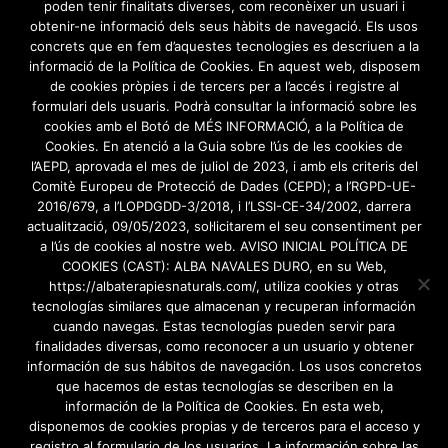
poden tenir finalitats diverses, com reconèixer un usuari i
Blog
obtenir-ne informació dels seus hàbits de navegació. Els usos
concrets que en fem d’aquestes tecnologies es descriuen a la
7 DE MAY DE 2020
/
0 COMMENTS
informació de la Política de Cookies. En aquest web, disposem
de cookies pròpies i de tercers per a l’accés i registre al
Pàgina en construcció…
formulari dels usuaris. Podrà consultar la informació sobre les
cookies amb el Botó de MÉS INFORMACIÓ, a la Política de
Cookies. En atenció a la Guia sobre l’ús de les cookies de
l’AEPD, aprovada el mes de juliol de 2023, i amb els criteris del
Comitè Europeu de Protecció de Dades (CEPD); a l’RGPD-UE-
2016/679, a l’LOPDGDD-3/2018, i l’LSSI-CE-34/2002, darrera
actualització, 09/05/2023, sol·licitarem el seu consentiment per
a l’ús de cookies al nostre web. AVISO INICIAL POLÍTICA DE
COOKIES (CAST): ALBA NAVALES DURO, en su Web,
https://albaterapiesnaturals.com/, utiliza cookies y otras
tecnologías similares que almacenan y recuperan información
cuando navegas. Estas tecnologías pueden servir para
finalidades diversas, como reconocer a un usuario y obtener
información de sus hábitos de navegación. Los usos concretos
que hacemos de estas tecnologías se describen en la
información de la Política de Cookies. En esta web,
disponemos de cookies propias y de terceros para el acceso y
registro al formulario de los usuarios. La información sobre las